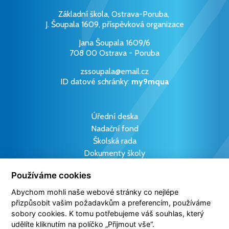
Základní škola, Ostrava-Poruba,
J. Šoupala 1609, příspěvková organizace
Jana Šoupala 1609/6
708 00 Ostrava - Poruba
zssoupala@email.cz
ID datové schránky:
my9mqua
Úřední deska
Nadační fond
Školská rada
Dokumenty školy
Projekty
Používáme cookies
Prohlášení o přístupnosti
Školní YouTube kanál
Abychom mohli naše webové stránky co nejlépe
přizpůsobit vašim požadavkům a preferencím, používáme
sobory cookies. K tomu potřebujeme váš souhlas, který
udělíte kliknutím na políčko „Přijmout vše“.