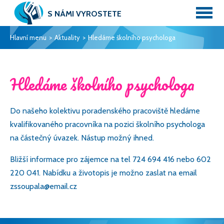
S NÁMI VYROSTETE
Hlavní menu
Aktuality
Hledáme školního psychologa
Hledáme školního psychologa
Do našeho kolektivu poradenského pracoviště hledáme
kvalifikovaného pracovníka na pozici školního psychologa
na částečný úvazek. Nástup možný ihned.
Bližší informace pro zájemce na tel 724 694 416 nebo 602
220 041. Nabídku a životopis je možno zaslat na email
Elektronická
zssoupala@email.cz
ŽÁKOVSKÁ
KNÍŽKA