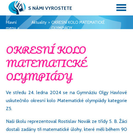
S NÁMI VYROSTETE
Hlavní
Aktuality
OKRESNÍ KOLO MATEMATICKÉ
menu
OLYMPIÁDY
OKRESNÍ KOLO
MATEMATICKÉ
OLYMPIÁDY
Ve středu 24. ledna 2024 se na Gymnáziu Olgy Havlové
uskutečnilo okresní kolo Matematické olympiády kategorie
Elektronická
Z5.
ŽÁKOVSKÁ
Naši školu reprezentoval Rostislav Novák ze třídy 5. B. Žáci
KNÍŽKA
dostali zadány tři matematické úlohy, které měli během 90